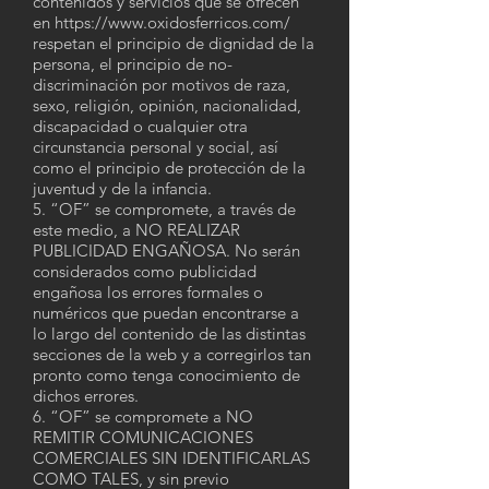
contenidos y servicios que se ofrecen
en
https://www.oxidosferricos.com/
respetan el principio de dignidad de la
persona, el principio de no-
discriminación por motivos de raza,
sexo, religión, opinión, nacionalidad,
discapacidad o cualquier otra
circunstancia personal y social, así
como el principio de protección de la
juventud y de la infancia.
5. “OF” se compromete, a través de
este medio, a NO REALIZAR
PUBLICIDAD ENGAÑOSA. No serán
considerados como publicidad
engañosa los errores formales o
numéricos que puedan encontrarse a
lo largo del contenido de las distintas
secciones de la web y a corregirlos tan
pronto como tenga conocimiento de
dichos errores.
6. “OF” se compromete a NO
REMITIR COMUNICACIONES
COMERCIALES SIN IDENTIFICARLAS
COMO TALES, y sin previo