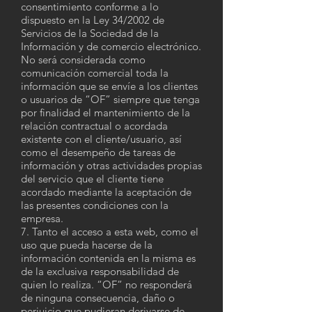
consentimiento conforme a lo
dispuesto en la Ley 34/2002 de
Servicios de la Sociedad de la
Información y de comercio electrónico.
No será considerada como
comunicación comercial toda la
información que se envíe a los clientes
o usuarios de “OF” siempre que tenga
por finalidad el mantenimiento de la
relación contractual o acordada
existente con el cliente/usuario, así
como el desempeño de tareas de
información y otras actividades propias
del servicio que el cliente tiene
acordado mediante la aceptación de
las presentes condiciones con la
empresa.
7. Tanto el acceso a esta web, como el
uso que pueda hacerse de la
información contenida en la misma es
de la exclusiva responsabilidad de
quien lo realiza. “OF” no responderá
de ninguna consecuencia, daño o
perjuicio que pudieran derivarse de