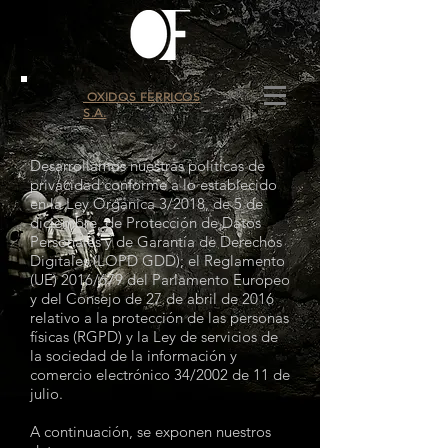
OXIDOS FERRICOS
S.A.
Desarrollamos nuestras políticas de
privacidad conforme a lo establecido
en la Ley Orgánica 3/2018, de 5 de
diciembre, de Protección de Datos
Personales y de Garantía de Derechos
Digitales (LOPD GDD); el Reglamento
(UE) 2016/679 del Parlamento Europeo
y del Consejo de 27 de abril de 2016
relativo a la protección de las personas
físicas (RGPD) y la Ley de servicios de
la sociedad de la información y
comercio electrónico 34/2002 de 11 de
julio.
A continuación, se exponen nuestros