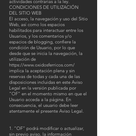
actividades contrarias a la ley.
CONDICIONES DE UTILIZACIÓN
DEL SITIO WEB
El acceso, la navegación y uso del Sitio
Web, así como los espacios
habilitados para interactuar entre los
Usuarios, y los comentarios y/o
espacios de blogging, confiere la
condición de Usuario, por lo que
desde que se inicia la navegación, la
utilización de
https://www.oxidosferricos.com/
implica la aceptación plena y sin
reservas de todas y cada una de las
disposiciones incluidas en este Aviso
Legal en la versión publicada por
“OF” en el momento mismo en que el
Usuario acceda a la página. En
consecuencia, el usuario debe leer
atentamente el presente Aviso Legal.
1. “OF” podrá modificar o actualizar,
sin previo aviso, la información