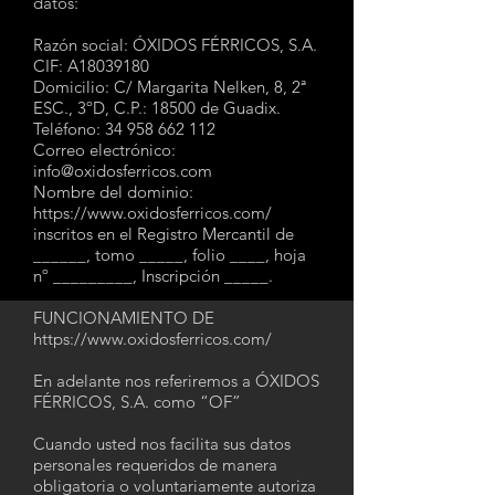
datos:
Razón social: ÓXIDOS FÉRRICOS, S.A.
CIF: A18039180
Domicilio: C/ Margarita Nelken, 8, 2ª
ESC., 3ºD, C.P.: 18500 de Guadix.
Teléfono: 34 958 662 112
Correo electrónico:
info@oxidosferricos.com
Nombre del dominio:
https://www.oxidosferricos.com/
inscritos en el Registro Mercantil de
______, tomo _____, folio ____, hoja
nº _________, Inscripción _____.
FUNCIONAMIENTO DE
https://www.oxidosferricos.com/
En adelante nos referiremos a ÓXIDOS
FÉRRICOS, S.A. como “OF”
Cuando usted nos facilita sus datos
personales requeridos de manera
obligatoria o voluntariamente autoriza