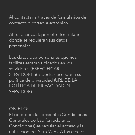
Al contactar a través de formularios de
contacto o correo electrónico.
Al rellenar cualquier otro formulario
donde se requieran sus datos
personales.
Los datos que personales que nos
facilites estarán ubicados en los
servidores (ESPECIFICAR
SERVIDORES) y podrás acceder a su
política de privacidad (URL DE LA
POLÍTICA DE PRIVACIDAD DEL
SERVIDOR)
OBJETO:
El objeto de las presentes Condiciones
Generales de Uso (en adelante,
Condiciones) es regular el acceso y la
utilización del Sitio Web. A los efectos