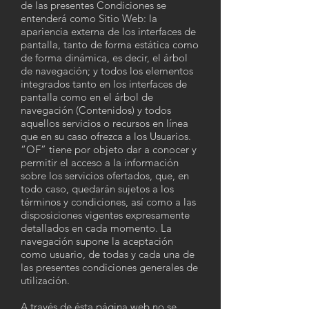
de las presentes Condiciones se
entenderá como Sitio Web: la
apariencia externa de los interfaces de
pantalla, tanto de forma estática como
de forma dinámica, es decir, el árbol
de navegación; y todos los elementos
integrados tanto en los interfaces de
pantalla como en el árbol de
navegación (Contenidos) y todos
aquellos servicios o recursos en línea
que en su caso ofrezca a los Usuarios.
“OF” tiene por objeto dar a conocer y
permitir el acceso a la información
sobre los servicios ofertados, que, en
todo caso, quedarán sujetos a los
términos y condiciones, así como a las
disposiciones vigentes expresamente
detallados en cada momento. La
navegación supone la aceptación
como usuario, de todas y cada una de
las presentes condiciones generales de
utilización.
A través de ésta página web no se