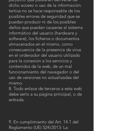
dicho acceso o uso de la información.
tertius no se hace responsable de los
posibles errores de seguridad que se
puedan producir ni de los posibles
daños que puedan causarse al sistema
informático del usuario (hardware y
software), los ficheros o documentos
almacenados en el mismo, como
consecuencia de la presencia de virus
en el ordenador del usuario utilizado
para la conexión a los servicios y
contenidos de la web, de un mal
funcionamiento del navegador o del
uso de versiones no actualizadas del
mismo.
8. Todo enlace de terceros a esta web
debe serlo a su página principal, o de
entrada.
9. En cumplimiento del Art. 14.1 del
Reglamento (UE) 524/2013: La