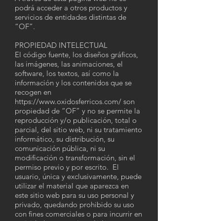
podrá acceder a otros productos y
servicios de entidades distintas de
“OF”.
PROPIEDAD INTELECTUAL
El código fuente, los diseños gráficos,
las imágenes, las animaciones, el
software, los textos, así como la
información y los contenidos que se
recogen en
https://www.oxidosferricos.com/
son
propiedad de “OF” y no se permite la
reproducción y/o publicación, total o
parcial, del sitio web, ni su tratamiento
informático, su distribución, su
comunicación pública, ni su
modificación o transformación, sin el
permiso previo y por escrito. El
usuario, única y exclusivamente, puede
utilizar el material que aparezca en
este sitio web para su uso personal y
privado, quedando prohibido su uso
con fines comerciales o para incurrir en