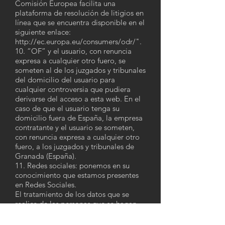
Comisión Europea facilita una
plataforma de resolución de litigios en
línea que se encuentra disponible en el
siguiente enlace:
http://ec.europa.eu/consumers/odr/".
10. “OF” y el usuario, con renuncia
expresa a cualquier otro fuero, se
someten al de los juzgados y tribunales
del domicilio del usuario para
cualquier controversia que pudiera
derivarse del acceso a esta web. En el
caso de que el usuario tenga su
domicilio fuera de España, la empresa
contratante y el usuario se someten,
con renuncia expresa a cualquier otro
fuero, a los juzgados y tribunales de
Granada (España).
11. Redes sociales: ponemos en su
conocimiento que estamos presentes
en Redes Sociales.
El tratamiento de los datos que se
realice de las personas que se hagan
seguidoras (y/o realicen cualquier
vínculo o acción de conexión a través